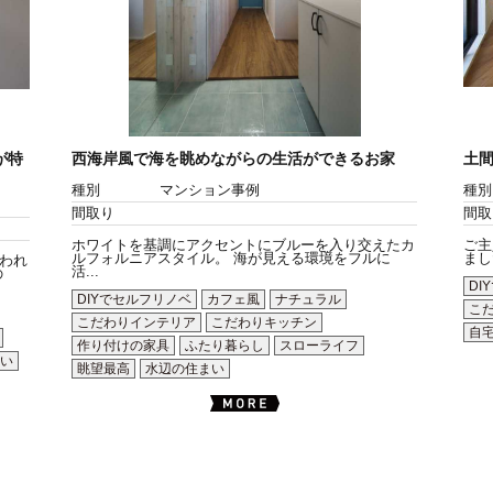
が特
西海岸風で海を眺めながらの生活ができるお家
土間
種別
マンション事例
種別
間取り
間取
ホワイトを基調にアクセントにブルーを入り交えたカ
ご主
ルフォルニアスタイル。 海が見える環境をフルに
まし
われ
活...
の
DI
DIYでセルフリノベ
カフェ風
ナチュラル
こ
こだわりインテリア
こだわりキッチン
自
作り付けの家具
ふたり暮らし
スローライフ
い
眺望最高
水辺の住まい