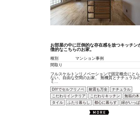
お部屋の中に圧倒的な存在感を放つキッチン
徴的なこちらのお家。
種別
マンション事例
間取り
フルスケルトンリノベーションで固定概念にとら
ない、自由な空間のお家。 無機質とナチュラル
ミ...
DIYでセルフリノベ
耐震も万全
ナチュラル
こだわりインテリア
こだわりキッチン
無垢の木
タイル
ふたり暮らし
都心に暮らす
緑がいっぱ