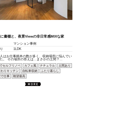
に書棚と、夜景Viewの非日常感MIXな家
マンション事例
り
1LDK
人はお仕事柄本の数が多く、収納場所に悩んでい
た。 その場所の答えは...まさかの土間？...
Yでセルフリノベ
カフェ風
ナチュラル
土間あり
だわりキッチン
自転車収納
ふたり暮らし
宅で仕事
眺望最高