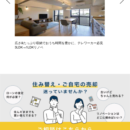
広さ&たっぷり収納でおうち時間を豊かに、テレワーカー必見
モデルは
3LDK→1LDKリノベ
にこだわっ