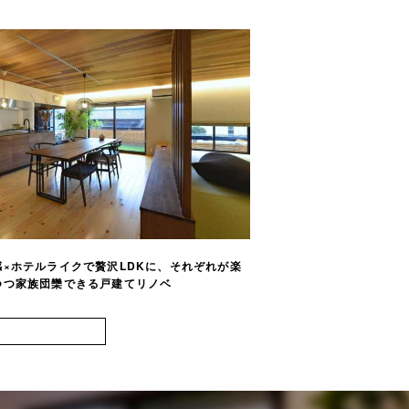
×ホテルライクで贅沢LDKに、それぞれが楽
開放感たっぷりの間取り
つ家族団欒できる戸建てリノベ
チン