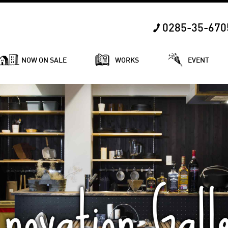
0285-35-670
NOW ON SALE
WORKS
EVENT