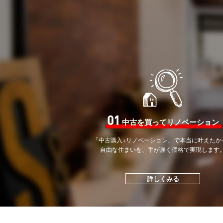
01
中古を買ってリノベーション
「中古購入+リノベーション」で
本当に叶えたか
自由な住まいを、手が届く価格で
実現します
詳しくみる