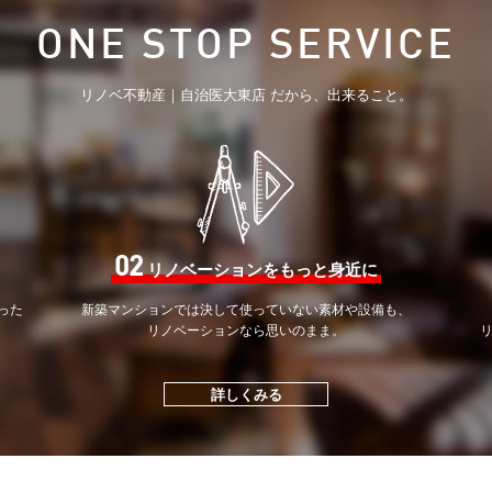
ONE STOP SERVICE
リノベ不動産｜自治医大東店 だから、出来ること。
02
リノベーションをもっと身近に
った
新築マンションでは決して
使っていない素材や設備も、
。
リノベーションなら思いのまま。
詳しくみる