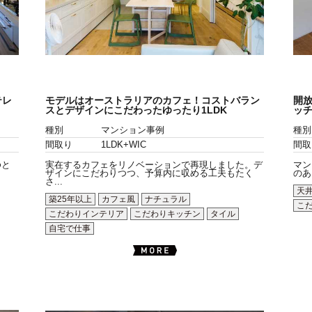
テレ
モデルはオーストラリアのカフェ！コストバラン
開放
スとデザインにこだわったゆったり1LDK
ッ
種別
マンション事例
種別
間取り
1LDK+WIC
間取
ゆと
実在するカフェをリノベーションで再現しました。デ
マン
ザインにこだわりつつ、予算内に収める工夫もたく
のあ
さ...
天
築25年以上
カフェ風
ナチュラル
こ
こだわりインテリア
こだわりキッチン
タイル
自宅で仕事