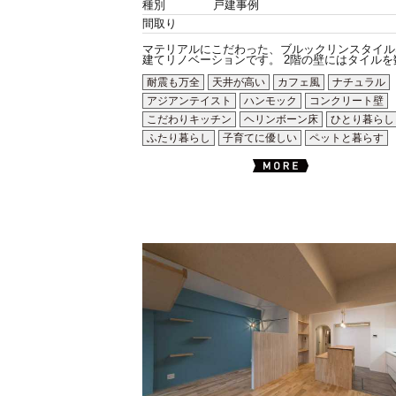
種別
戸建事例
間取り
マテリアルにこだわった、ブルックリンスタイル
建てリノベーションです。 2階の壁にはタイルを数.
耐震も万全
天井が高い
カフェ風
ナチュラル
アジアンテイスト
ハンモック
コンクリート壁
こだわりキッチン
ヘリンボーン床
ひとり暮らし
ふたり暮らし
子育てに優しい
ペットと暮らす