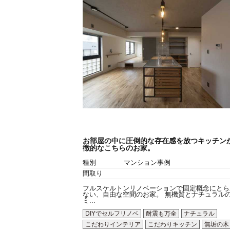
お部屋の中に圧倒的な存在感を放つキッチン
徴的なこちらのお家。
種別
マンション事例
間取り
フルスケルトンリノベーションで固定概念にとら
ない、自由な空間のお家。 無機質とナチュラル
ミ...
DIYでセルフリノベ
耐震も万全
ナチュラル
こだわりインテリア
こだわりキッチン
無垢の木