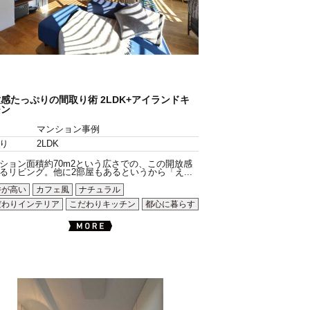
感たっぷりの間取り術 2LDK+アイランドキ
チン
マンション事例
り
2LDK
ション面積約70m2という広さでの、この開放感
るリビング。他に2部屋もあるというから「え...
井が高い
カフェ風
ナチュラル
だわりインテリア
こだわりキッチン
都心に暮らす