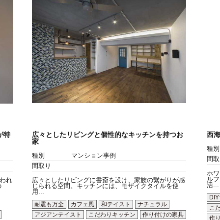
が特
広々としたリビングと個性的なキッチンを持つお
西
家
種別
種別
マンション事例
間取
間取り
ホワ
ルフ
われ
広々としたリビングに書斎を設け、家族の繋がりが感
活...
の
じられる空間。キッチンには、モザイクタイルを使
用...
DI
耐震も万全
カフェ風
和テイスト
ナチュラル
こ
アジアンテイスト
こだわりキッチン
作り付けの家具
作