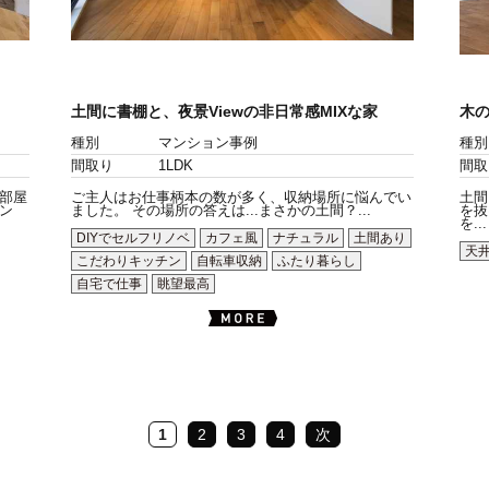
土間に書棚と、夜景Viewの非日常感MIXな家
木
種別
マンション事例
種別
間取り
1LDK
間取
部屋
ご主人はお仕事柄本の数が多く、収納場所に悩んでい
土間
ン
ました。 その場所の答えは...まさかの土間？...
を抜
を...
DIYでセルフリノベ
カフェ風
ナチュラル
土間あり
天
こだわりキッチン
自転車収納
ふたり暮らし
自宅で仕事
眺望最高
1
2
3
4
次