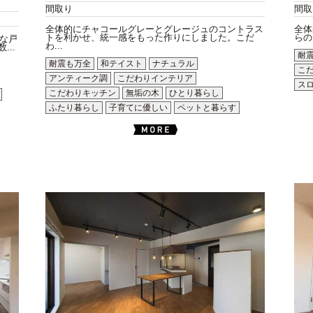
間取り
間取
全体的にチャコールグレーとグレージュのコントラス
全体
トを利かせ、統一感をもった作りにしました。こだ
らの
な戸
わ...
..
耐
耐震も万全
和テイスト
ナチュラル
こ
アンティーク調
こだわりインテリア
ス
こだわりキッチン
無垢の木
ひとり暮らし
ふたり暮らし
子育てに優しい
ペットと暮らす