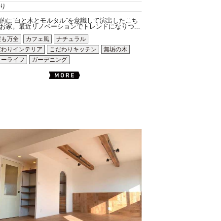
り
的に”白と木とモルタル”を意識して演出したこち
お家。最近リノベーションでトレンドになりつ...
震も万全
カフェ風
ナチュラル
だわりインテリア
こだわりキッチン
無垢の木
ローライフ
ガーデニング