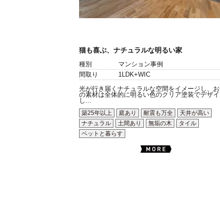
猫も喜ぶ、ナチュラルな明るい家
種別
マンション事例
間取り
1LDK+WIC
光が行き届くナチュラルな空間をイメージし、お
の素材は全体的に明るい色のクリア塗装でデザイ
し...
築25年以上
庭あり
耐震も万全
天井が高い
ナチュラル
土間あり
無垢の木
タイル
ペットと暮らす