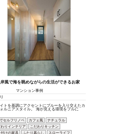
海岸風で海を眺めながらの生活ができるお家
マンション事例
り
イトを基調にアクセントにブルーを入り交えたカ
ォルニアスタイル。 海が見える環境をフルに
Yでセルフリノベ
カフェ風
ナチュラル
だわりインテリア
こだわりキッチン
り付けの家具
ふたり暮らし
スローライフ