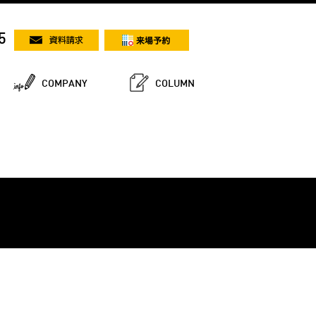
5
COMPANY
COLUMN
！